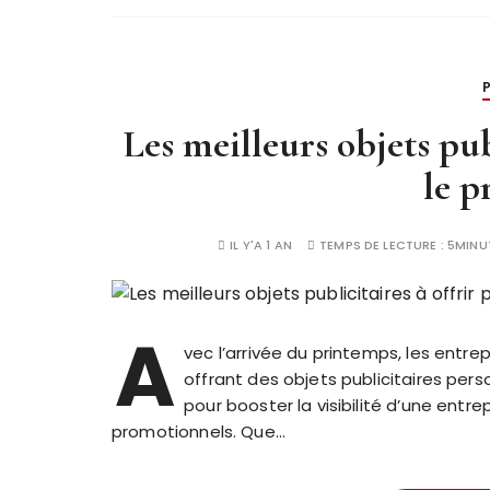
Les meilleurs objets pub
le p
IL Y'A 1 AN
TEMPS DE LECTURE :
5MINU
A
vec l’arrivée du printemps, les entr
offrant des objets publicitaires pers
pour booster la visibilité d’une entr
promotionnels. Que…