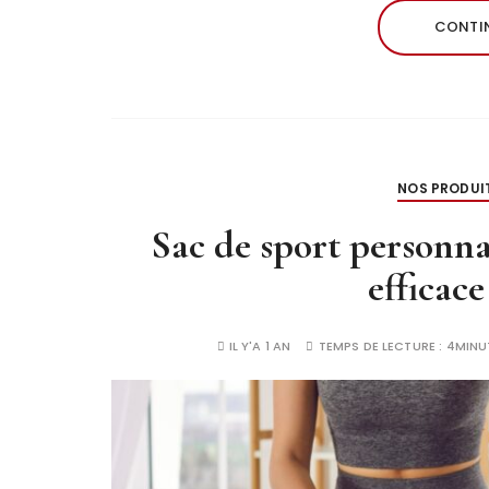
CONTIN
NOS PRODUI
Sac de sport personnal
efficac
IL Y'A 1 AN
TEMPS DE LECTURE :
4MINU