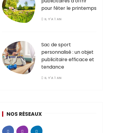
publicitaires à offrir
pour fêter le printemps
IL Y'A 1 AN
Sac de sport
personnalisé : un objet
publicitaire efficace et
tendance
IL Y'A 1 AN
NOS RÉSEAUX